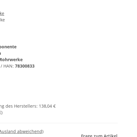
ke
rke
ponente
h
Rohrwerke
 / HAN:
78300833
g des Herstellers
:
138,04 €
€
)
 Ausland abweichend)
Frage zum Artikel