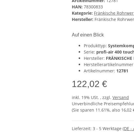
Artikelnummer:
12781
HAN:
78300833
Kategorie:
Fränkische Rohrwer
Hersteller:
Fränkische Rohrwe
Auf einen Blick
Produkttyp:
Systemkom
Serie:
profi-air 400 touc
Hersteller:
FRÄNKISCHE 
Herstellerartikelnummer
Artikelnummer:
12781
122,02 €
inkl. 19% USt. , zzgl.
Versand
Unverbindliche Preisempfehlun
(Sie sparen
11.61%
, also
16,02 
Lieferzeit:
3 - 5 Werktage
(DE -