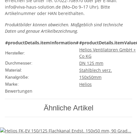
erreichen Sie unter Tel. 07022-708970 oder per E-Mail:
info@viva-haus-solution.de (Mo–Do 9–17 Uhr). Bitte
Artikelnummer oder HAN bereithalten.
Produktbilder können abweichen. Maßgeblich sind technische
Daten und genaue Artikelbezeichnung.
#productDetails.itemInformation#
#productDetails.itemValue
Helios Ventilatoren GmbH +
Hersteller:
Co KG
DN 125 mm
Durchmesser:
Stahlblech verz.
Material:
150x50mm
Kanalgröße:
Helios
Marke:
Bewertungen
Ähnliche Artikel