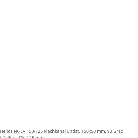
Helios FK-EV 150/125 Flachkanal Endst. 150x50 mm, 90 Grad
f.Tellerv. DN 125 mm