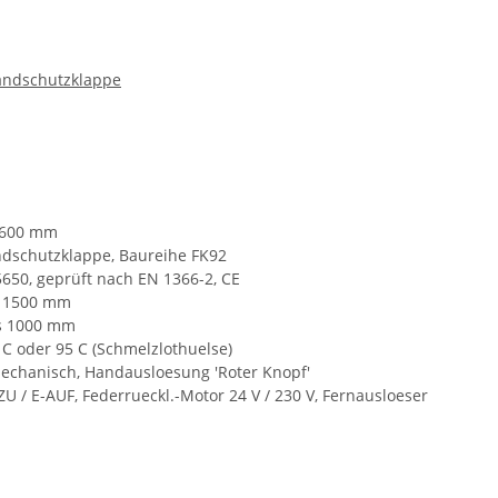
andschutzklappe
 600 mm
dschutzklappe, Baureihe FK92
650, geprüft nach EN 1366-2, CE
 1500 mm
s 1000 mm
C oder 95 C (Schmelzlothuelse)
chanisch, Handausloesung 'Roter Knopf'
U / E-AUF, Federrueckl.-Motor 24 V / 230 V, Fernausloeser