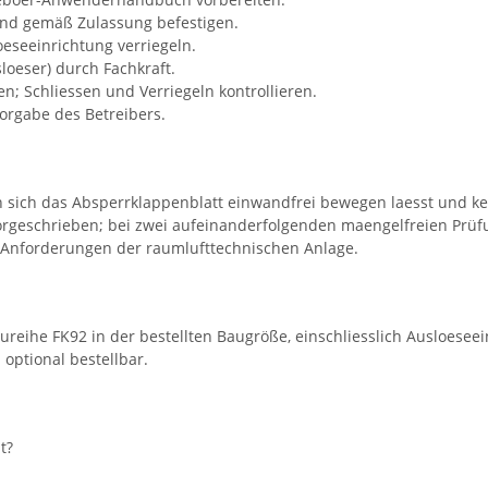
und gemäß Zulassung befestigen.
oeseeinrichtung verriegeln.
loeser) durch Fachkraft.
n; Schliessen und Verriegeln kontrollieren.
orgabe des Betreibers.
nn sich das Absperrklappenblatt einwandfrei bewegen laesst und k
rgeschrieben; bei zwei aufeinanderfolgenden maengelfreien Prüfun
n Anforderungen der raumlufttechnischen Anlage.
eihe FK92 in der bestellten Baugröße, einschliesslich Ausloeseei
optional bestellbar.
t?