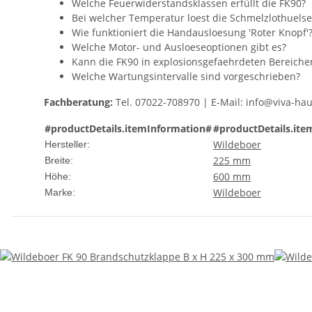
Welche Feuerwiderstandsklassen erfüllt die FK90?
Bei welcher Temperatur loest die Schmelzlothuelse
Wie funktioniert die Handausloesung 'Roter Knopf'
Welche Motor- und Ausloeseoptionen gibt es?
Kann die FK90 in explosionsgefaehrdeten Bereiche
Welche Wartungsintervalle sind vorgeschrieben?
Fachberatung:
Tel. 07022-708970 | E-Mail: info@viva-ha
#productDetails.itemInformation#
#productDetails.ite
Wildeboer
Hersteller:
225 mm
Breite:
600 mm
Höhe:
Wildeboer
Marke: