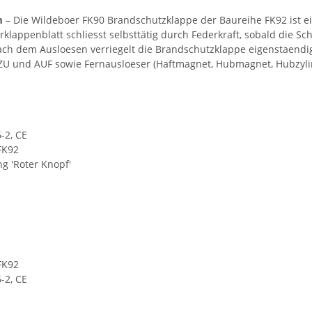
m
– Die Wildeboer FK90 Brandschutzklappe der Baureihe FK92 ist e
appenblatt schliesst selbsttätig durch Federkraft, sobald die Sc
ach dem Ausloesen verriegelt die Brandschutzklappe eigenstaendig.
n ZU und AUF sowie Fernausloeser (Haftmagnet, Hubmagnet, Hubzyli
-2, CE
FK92
 'Roter Knopf'
FK92
-2, CE