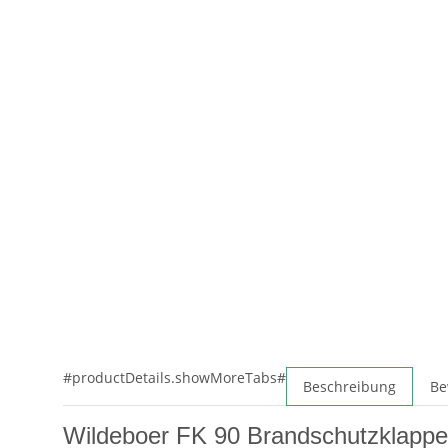
#productDetails.showMoreTabs#
Beschreibung
Be
Wildeboer FK 90 Brandschutzklapp