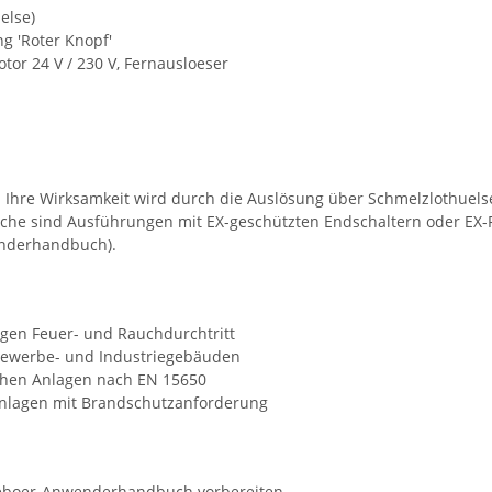
else)
 'Roter Knopf'
tor 24 V / 230 V, Fernausloeser
 Ihre Wirksamkeit wird durch die Auslösung über Schmelzlothuelse
iche sind Ausführungen mit EX-geschützten Endschaltern oder EX-
enderhandbuch).
gen Feuer- und Rauchdurchtritt
Gewerbe- und Industriegebäuden
schen Anlagen nach EN 15650
nlagen mit Brandschutzanforderung
eboer-Anwenderhandbuch vorbereiten.