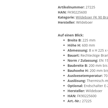
Artikelnummer:
27225
HAN:
FK90225600
Kategorie:
Wildeboer FK 90 Br
Hersteller:
Wildeboer
Auf einen Blick:
Breite B:
225 mm
Höhe H:
600 mm
Abmessung:
B x H 225 x
Bauart:
Rechteckige Bran
Norm / Zulassung:
EN 15
Baubreite B:
200 mm bis
Bauhoehe H:
200 mm bi
Ausloesetemperatur:
70 
Auslösung:
Thermisch-me
Optional:
Endschalter E-Z
Hersteller:
Wildeboer
HAN:
FK90225600
Art.-Nr.:
27225