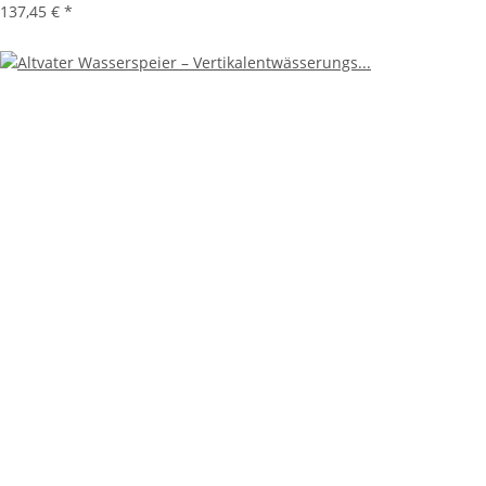
137,45 €
*