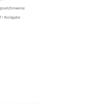
egesetzhinweise
f / Rückgabe
, 2025. Alle Rechte vorbehalten.