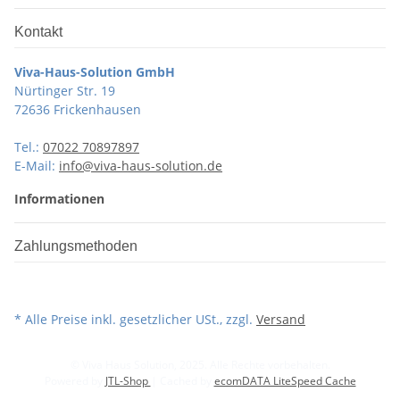
Kontakt
Viva-Haus-Solution GmbH
Nürtinger Str. 19
72636 Frickenhausen
Tel.:
07022 70897897
E-Mail:
info@viva-haus-solution.de
Informationen
Zahlungsmethoden
* Alle Preise inkl. gesetzlicher USt., zzgl.
Versand
© Viva Haus Solution, 2025. Alle Rechte vorbehalten.
Powered by
JTL-Shop
| Cached by
ecomDATA LiteSpeed Cache