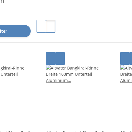
um
lter