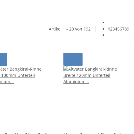
Artikel 1 - 20 von 192
1
2
3
4
5
6
7
8
9