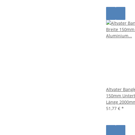
Altvater Bangk
150mm Untert
Länge 2000m
51,77 €
*