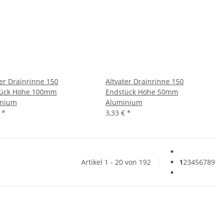
ter Drainrinne 150
Altvater Drainrinne 150
tück Höhe 100mm
Endstück Höhe 50mm
inium
Aluminium
€
*
3,33 €
*
Artikel 1 - 20 von 192
1
2
3
4
5
6
7
8
9