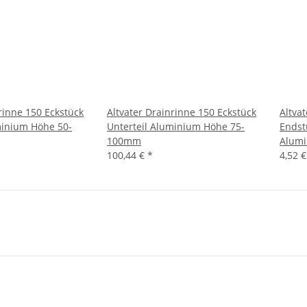
rinne 150 Eckstück
Altvater Drainrinne 150 Eckstück
Altva
minium Höhe 50-
Unterteil Aluminium Höhe 75-
Ends
100mm
Alum
100,44 €
*
4,52 