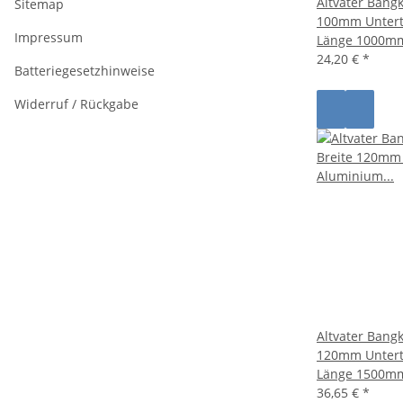
Altvater Bangk
Sitemap
100mm Untert
Impressum
Länge 1000m
24,20 €
*
Batteriegesetzhinweise
Widerruf / Rückgabe
Altvater Bangk
120mm Untert
Länge 1500m
36,65 €
*