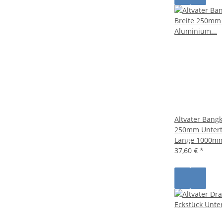
Altvater Bangk
250mm Untert
Länge 1000m
37,60 €
*