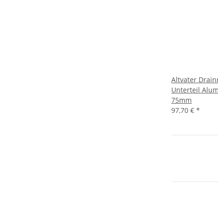
Altvater Drain
Unterteil Alu
75mm
97,70 €
*