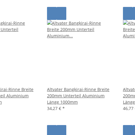
irai-Rinne Breite
Altvater Bangkirai-Rinne Breite
Altva
eil Aluminium
200mm Unterteil Aluminium
200mm
m
Länge 1000mm
Läng
34,27 €
*
46,77