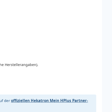
ehe Herstellerangaben).
auf der
offiziellen Hekatron Mein HPlus Partner-