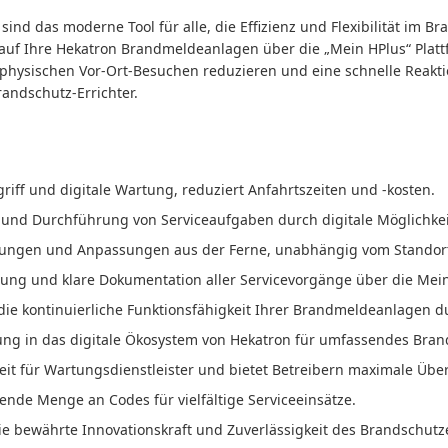
sind das moderne Tool für alle, die Effizienz und Flexibilität im B
uf Ihre Hekatron Brandmeldeanlagen über die „Mein HPlus“ Plattfo
 physischen Vor-Ort-Besuchen reduzieren und eine schnelle Reakti
randschutz-Errichter.
riff und digitale Wartung, reduziert Anfahrtszeiten und -kosten.
 und Durchführung von Serviceaufgaben durch digitale Möglichkei
dungen und Anpassungen aus der Ferne, unabhängig vom Standor
ung und klare Dokumentation aller Servicevorgänge über die Mein
ie kontinuierliche Funktionsfähigkeit Ihrer Brandmeldeanlagen du
ng in das digitale Ökosystem von Hekatron für umfassendes Br
eit für Wartungsdienstleister und bietet Betreibern maximale Über
ende Menge an Codes für vielfältige Serviceeinsätze.
die bewährte Innovationskraft und Zuverlässigkeit des Brandschutz