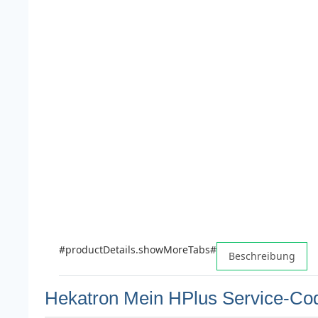
#productDetails.showMoreTabs#
Beschreibung
Hekatron Mein HPlus Service-Cod