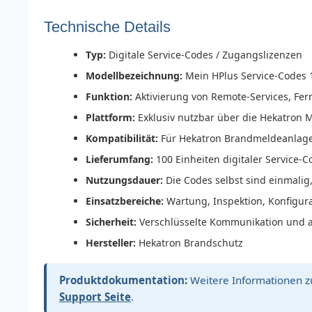
Technische Details
Typ:
Digitale Service-Codes / Zugangslizenzen
Modellbezeichnung:
Mein HPlus Service-Codes 
Funktion:
Aktivierung von Remote-Services, Fer
Plattform:
Exklusiv nutzbar über die Hekatron M
Kompatibilität:
Für Hekatron Brandmeldeanlagen
Lieferumfang:
100 Einheiten digitaler Service-C
Nutzungsdauer:
Die Codes selbst sind einmalig,
Einsatzbereiche:
Wartung, Inspektion, Konfigu
Sicherheit:
Verschlüsselte Kommunikation und aut
Hersteller:
Hekatron Brandschutz
Produktdokumentation:
Weitere Informationen zu
Support Seite
.