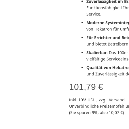
Zuverlässigkeit im B
Funktionsfähigkeit I
Service.
Moderne Systeminteg
von Hekatron für um
Für Errichter und Bet
und bietet Betreibern
Skalierbar:
Das 100er-
vielfältige Serviceeins
Qualität von Hekatro
und Zuverlässigkeit 
101,79 €
inkl. 19% USt. , zzgl.
Versand
Unverbindliche Preisempfehlun
(Sie sparen
9%
, also
10,07 €
)