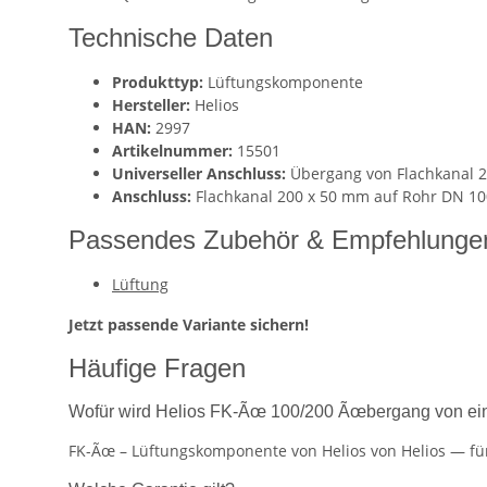
Technische Daten
Produkttyp:
Lüftungskomponente
Hersteller:
Helios
HAN:
2997
Artikelnummer:
15501
Universeller Anschluss:
Übergang von Flachkanal 
Anschluss:
Flachkanal 200 x 50 mm auf Rohr DN 1
Passendes Zubehör & Empfehlunge
Lüftung
Jetzt passende Variante sichern!
Häufige Fragen
Wofür wird Helios FK-Ãœ 100/200 Ãœbergang von ei
FK-Ãœ – Lüftungskomponente von Helios von Helios — für