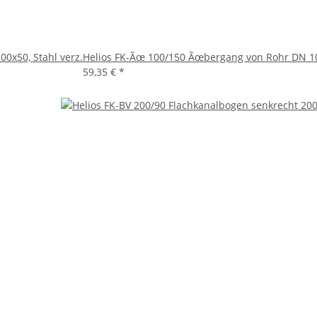
0x50, Stahl verz.
Helios FK-Ãœ 100/150 Ãœbergang von Rohr DN 100
59,35 €
*