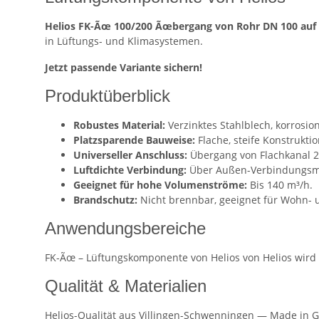
Helios FK-Ãœ 100/200 Ãœbergang von Rohr DN 100 auf F
in Lüftungs- und Klimasystemen.
Jetzt passende Variante sichern!
Produktüberblick
Robustes Material:
Verzinktes Stahlblech, korrosion
Platzsparende Bauweise:
Flache, steife Konstrukti
Universeller Anschluss:
Übergang von Flachkanal 
Luftdichte Verbindung:
Über Außen-Verbindungsmuf
Geeignet für hohe Volumenströme:
Bis 140 m³/h.
Brandschutz:
Nicht brennbar, geeignet für Wohn-
Anwendungsbereiche
FK-Ãœ – Lüftungskomponente von Helios von Helios wird 
Qualität & Materialien
Helios-Qualität aus Villingen-Schwenningen — Made in G