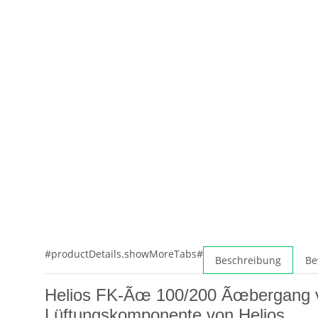
#productDetails.showMoreTabs#
Beschreibung
Be
Helios FK-Ãœ 100/200 Ãœbergang vo
Lüftungskomponente von Helios