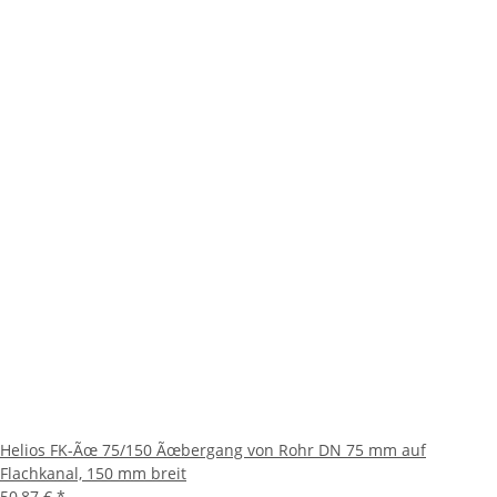
Helios FK-Ãœ 75/150 Ãœbergang von Rohr DN 75 mm auf
Flachkanal, 150 mm breit
50,87 €
*