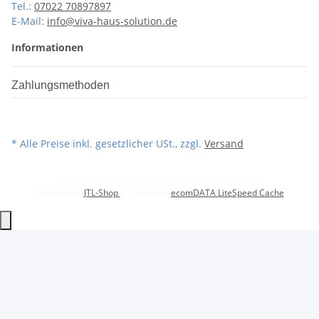
Tel.:
07022 70897897
E-Mail:
info@viva-haus-solution.de
Informationen
Zahlungsmethoden
* Alle Preise inkl. gesetzlicher USt., zzgl.
Versand
© Viva Haus Solution, 2025. Alle Rechte vorbehalten.
Powered by
JTL-Shop
| Cached by
ecomDATA LiteSpeed Cache