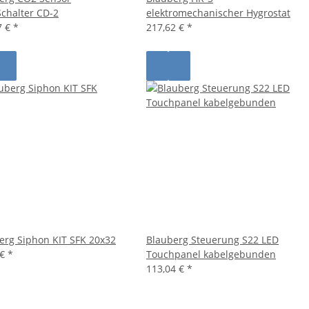
chalter CD-2
elektromechanischer Hygrostat
7 €
*
217,62 €
*
erg Siphon KIT SFK 20x32
Blauberg Steuerung S22 LED
 €
*
Touchpanel kabelgebunden
113,04 €
*