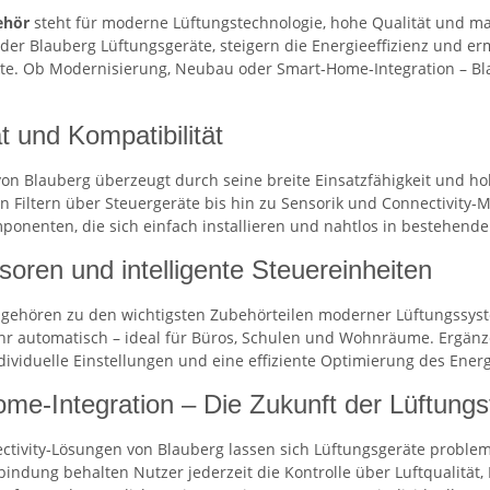
ehör
steht für moderne Lüftungstechnologie, hohe Qualität und ma
t der Blauberg Lüftungsgeräte, steigern die Energieeffizienz und
e. Ob Modernisierung, Neubau oder Smart‑Home‑Integration – Blau
tät und Kompatibilität
on Blauberg überzeugt durch seine breite Einsatzfähigkeit und ho
on Filtern über Steuergeräte bis hin zu Sensorik und Connectivity
onenten, die sich einfach installieren und nahtlos in bestehende
oren und intelligente Steuereinheiten
gehören zu den wichtigsten Zubehörteilen moderner Lüftungssystem
uhr automatisch – ideal für Büros, Schulen und Wohnräume. Ergänze
dividuelle Einstellungen und eine effiziente Optimierung des Ener
me‑Integration – Die Zukunft der Lüftungs
ctivity‑Lösungen von Blauberg lassen sich Lüftungsgeräte proble
indung behalten Nutzer jederzeit die Kontrolle über Luftqualität