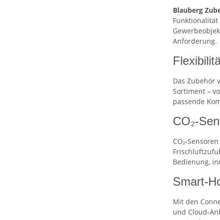
Blauberg Zub
Funktionalitä
Gewerbeobjekt
Anforderung.
Flexibili
Das Zubehör v
Sortiment – v
passende Komp
CO₂‑Sens
CO₂‑Sensoren 
Frischluftzuf
Bedienung, in
Smart‑Ho
Mit den Conne
und Cloud‑Anb