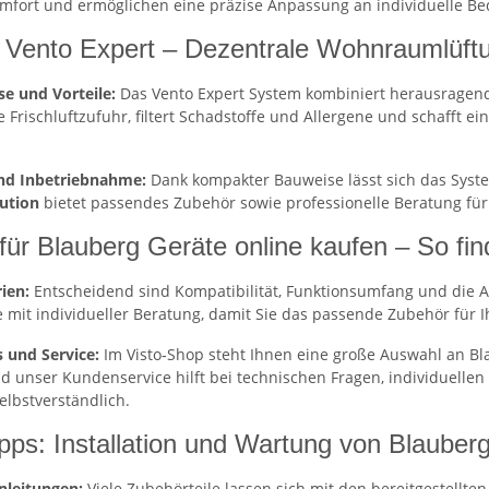
fort und ermöglichen eine präzise Anpassung an individuelle Be
 Vento Expert – Dezentrale Wohnraumlüft
e und Vorteile:
Das Vento Expert System kombiniert herausragende 
e Frischluftzufuhr, filtert Schadstoffe und Allergene und schafft 
und Inbetriebnahme:
Dank kompakter Bauweise lässt sich das Syste
ution
bietet passendes Zubehör sowie professionelle Beratung für
für Blauberg Geräte online kaufen – So fi
ien:
Entscheidend sind Kompatibilität, Funktionsumfang und die 
e mit individueller Beratung, damit Sie das passende Zubehör für Ih
s und Service:
Im Visto‑Shop steht Ihnen eine große Auswahl an Bla
nd unser Kundenservice hilft bei technischen Fragen, individuelle
selbstverständlich.
ipps: Installation und Wartung von Blauber
anleitungen:
Viele Zubehörteile lassen sich mit den bereitgestellten 