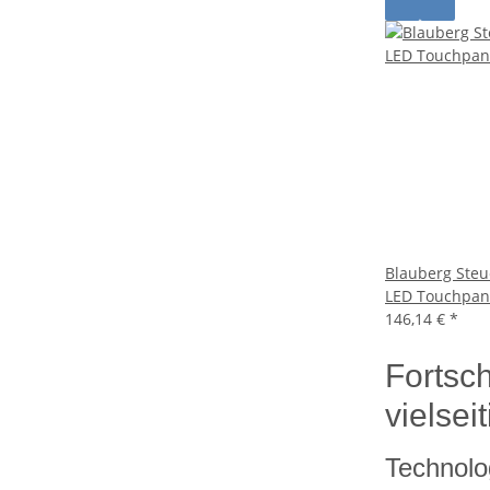
Blauberg Steu
LED Touchpan
146,14 €
*
Fortsc
vielse
Technolo