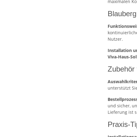
maximalen Kom
Blauberg
Funktionsweis
kontinuierlich
Nutzer.
Installation 
Viva‑Haus‑Sol
Zubehör 
Auswahlkriter
unterstützt Si
Bestellprozes
und sicher, u
Lieferung ist 
Praxis‑T
Installations