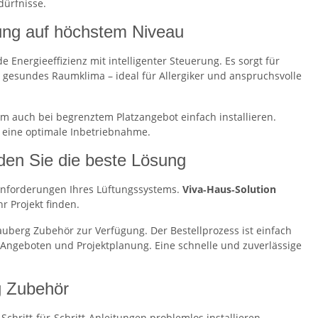
dürfnisse.
ung auf höchstem Niveau
Energieeffizienz mit intelligenter Steuerung. Es sorgt für
ein gesundes Raumklima – ideal für Allergiker und anspruchsvolle
m auch bei begrenztem Platzangebot einfach installieren.
 eine optimale Inbetriebnahme.
nden Sie die beste Lösung
Anforderungen Ihres Lüftungssystems.
Viva‑Haus‑Solution
r Projekt finden.
uberg Zubehör zur Verfügung. Der Bestellprozess ist einfach
n Angeboten und Projektplanung. Eine schnelle und zuverlässige
g Zubehör
Schritt‑für‑Schritt‑Anleitungen problemlos installieren.