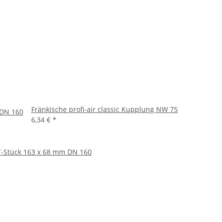
Fränkische profi-air classic Kupplung NW 75
 DN 160
6,34 €
*