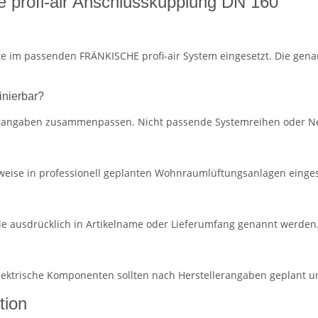
 profi-air Anschlusskupplung DN 160
e im passenden FRÄNKISCHE profi-air System eingesetzt. Die gena
inierbar?
lerangaben zusammenpassen. Nicht passende Systemreihen oder Ne
eise in professionell geplanten Wohnraumlüftungsanlagen eingese
ie ausdrücklich in Artikelname oder Lieferumfang genannt werden
 elektrische Komponenten sollten nach Herstellerangaben geplant 
tion