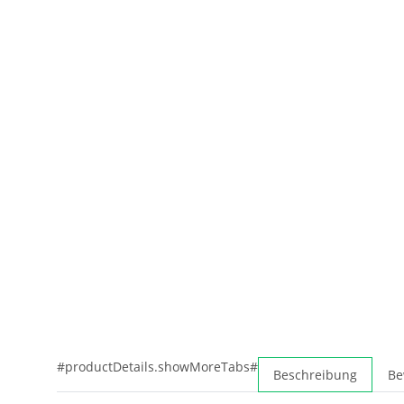
#productDetails.showMoreTabs#
Beschreibung
Be