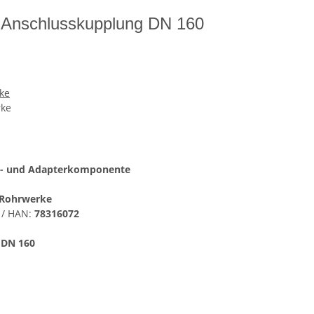
ir Anschlusskupplung DN 160
ke
rke
s- und Adapterkomponente
Rohrwerke
 / HAN:
78316072
:
DN 160