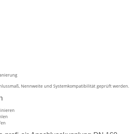
anierung
schlussmaß, Nennweite und Systemkompatibilität geprüft werden.
n
inieren
hlen
fen