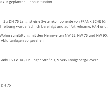
ät zur geplanten Einbausituation.
125 - 2 x DN 75 Lang ist eine Systemkomponente von FRÄNKISCHE für
reibung wurde fachlich bereinigt und auf Artikelname, HAN und S
ierte Wohnraumlüftung mit den Nennweiten NW 63, NW 75 und NW 90.
nd Abluftanlagen vorgesehen.
mbH & Co. KG, Hellinger Straße 1, 97486 Königsberg/Bayern
 DN 75