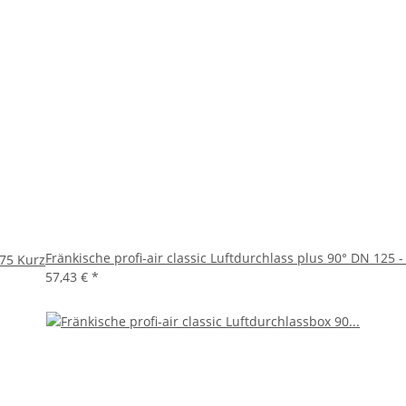
Fränkische profi-air classic Luftdurchlass plus 90° DN 125 -
 75 Kurz
57,43 €
*