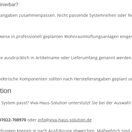
inierbar?
lerangaben zusammenpassen. Nicht passende Systemreihen oder Ne
eise in professionell geplanten Wohnraumlüftungsanlagen eingese
ie ausdrücklich in Artikelname oder Lieferumfang genannt werden
 elektrische Komponenten sollten nach Herstellerangaben geplant 
tion
 System passt? Viva-Haus-Solution unterstützt Sie bei der Auswahl 
 07022-708970
oder
info@viva-haus-solution.de
llungen können je nach Ausführung abweichen. Maßgeblich sind A