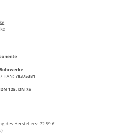
ke
rke
ponente
Rohrwerke
 / HAN:
78375381
:
DN 125, DN 75
g des Herstellers
:
72,59 €
€
)