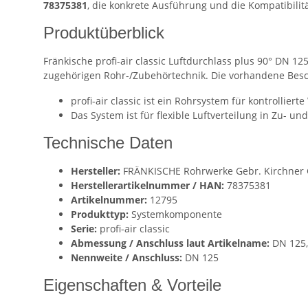
78375381
, die konkrete Ausführung und die Kompatibilit
Produktüberblick
Fränkische profi-air classic Luftdurchlass plus 90° DN 
zugehörigen Rohr-/Zubehörtechnik. Die vorhandene Besch
profi-air classic ist ein Rohrsystem für kontroll
Das System ist für flexible Luftverteilung in Zu- u
Technische Daten
Hersteller:
FRÄNKISCHE Rohrwerke Gebr. Kirchner G
Herstellerartikelnummer / HAN:
78375381
Artikelnummer:
12795
Produkttyp:
Systemkomponente
Serie:
profi-air classic
Abmessung / Anschluss laut Artikelname:
DN 125,
Nennweite / Anschluss:
DN 125
Eigenschaften & Vorteile