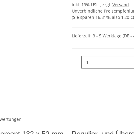
inkl. 19% USt. , zzgl.
Versand
Unverbindliche Preisempfehlun
(Sie sparen
16.81%
, also
1,20 €
)
Lieferzeit:
3 - 5 Werktage
(DE -
wertungen
element 132 x 52 mm – Regulier- und Überst