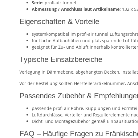
Serie:
profi-air tunnel
Abmessung / Anschluss laut Artikelname:
132 x 5
Eigenschaften & Vorteile
systemkompatibel im profi-air tunnel Lüftungsroh
für flache Aufbauhöhen und platzsparende Luftfü
geeignet für Zu- und Abluft innerhalb kontrollier
Typische Einsatzbereiche
Verlegung in Dämmebene, abgehängten Decken, Installat
Vor der Bestellung sollten Herstellerartikelnummer, An
Passendes Zubehör & Empfehlunge
passende profi-air Rohre, Kupplungen und Formtei
Luftdurchlässe, Verteiler und Regulierelemente n
Dicht- und Montagezubehör gemäß Einbausituatio
FAQ – Häufige Fragen zu Fränkische