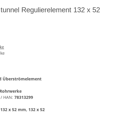
r tunnel Regulierelement 132 x 52
ke
rke
nd Überströmelement
Rohrwerke
 / HAN:
78313299
:
132 x 52 mm, 132 x 52