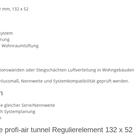
2 mm, 132 x 52
rsystem
hrung
ter Wohnraumlüftung
ionswänden oder Steigschächten Luftverteilung in Wohngebäuden 
schlussmaß, Nennweite und Systemkompatibilität geprüft werden.
n
le gleicher Serie/Nennweite
ach Systemplanung
n
 profi-air tunnel Regulierelement 132 x 5