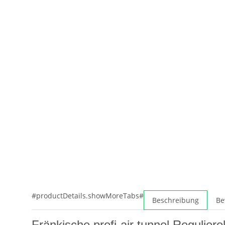
#productDetails.showMoreTabs#
Beschreibung
Be
Fränkische profi-air tunnel Regulier