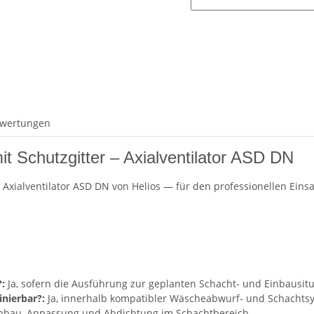
wertungen
 Schutzgitter – Axialventilator ASD DN
n Axialventilator ASD DN von Helios — für den professionellen Eins
:
Ja, sofern die Ausführung zur geplanten Schacht- und Einbausitu
nierbar?:
Ja, innerhalb kompatibler Wäscheabwurf- und Schachts
inbau, Anpassung und Abdichtung im Schachtbereich.