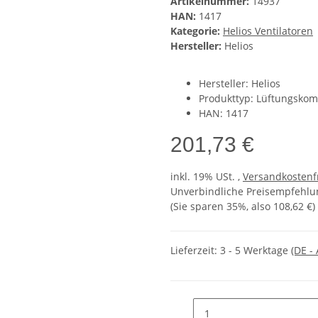
Artikelnummer:
14937
HAN:
1417
Kategorie:
Helios Ventilatoren
Hersteller:
Helios
Hersteller: Helios
Produkttyp: Lüftungsko
HAN: 1417
201,73 €
inkl. 19% USt. ,
Versandkostenf
Unverbindliche Preisempfehlun
(Sie sparen
35%
, also
108,62 €
)
Lieferzeit:
3 - 5 Werktage
(DE -