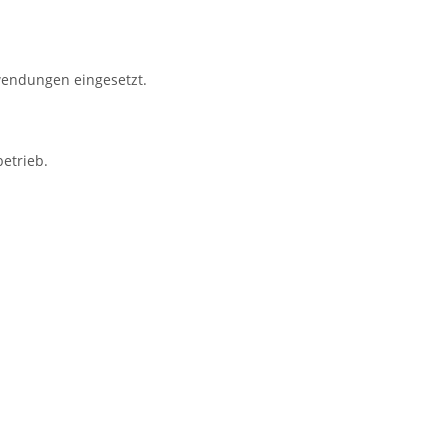
nwendungen eingesetzt.
etrieb.