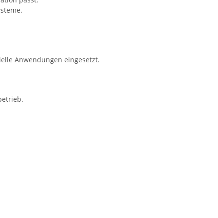
ysteme.
rielle Anwendungen eingesetzt.
etrieb.