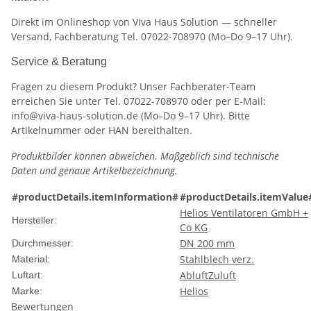
Direkt im Onlineshop von Viva Haus Solution — schneller
Versand, Fachberatung Tel. 07022-708970 (Mo–Do 9–17 Uhr).
Service & Beratung
Fragen zu diesem Produkt? Unser Fachberater-Team
erreichen Sie unter Tel. 07022-708970 oder per E-Mail:
info@viva-haus-solution.de (Mo–Do 9–17 Uhr). Bitte
Artikelnummer oder HAN bereithalten.
Produktbilder können abweichen. Maßgeblich sind technische
Daten und genaue Artikelbezeichnung.
#productDetails.itemInformation#
#productDetails.itemValue
Helios Ventilatoren GmbH +
Hersteller:
Co KG
DN 200 mm
Durchmesser:
Stahlblech verz.
Material:
Abluft
Zuluft
Luftart:
Helios
Marke:
Bewertungen