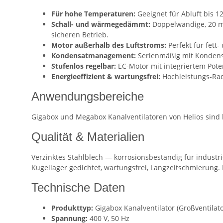
Für hohe Temperaturen:
Geeignet für Abluft bis 1
Schall- und wärmegedämmt:
Doppelwandige, 20 mm
sicheren Betrieb.
Motor außerhalb des Luftstroms:
Perfekt für fett
Kondensatmanagement:
Serienmäßig mit Kondensa
Stufenlos regelbar:
EC-Motor mit integriertem Pote
Energieeffizient & wartungsfrei:
Hochleistungs-Rad
Anwendungsbereiche
Gigabox und Megabox Kanalventilatoren von Helios sind 
Qualität & Materialien
Verzinktes Stahlblech — korrosionsbeständig für industri
Kugellager gedichtet, wartungsfrei, Langzeitschmierung.
Technische Daten
Produkttyp:
Gigabox Kanalventilator (Großventilato
Spannung:
400 V, 50 Hz