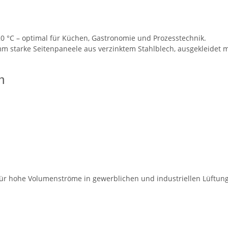
20 °C – optimal für Küchen, Gastronomie und Prozesstechnik.
 starke Seitenpaneele aus verzinktem Stahlblech, ausgekleidet mi
n
d für hohe Volumenströme in gewerblichen und industriellen Lüftu