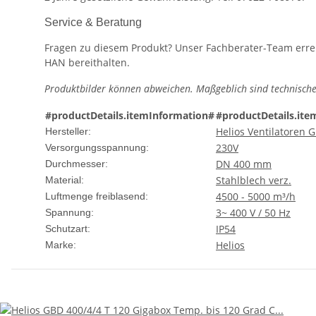
Service & Beratung
Fragen zu diesem Produkt? Unser Fachberater-Team erreic
HAN bereithalten.
Produktbilder können abweichen. Maßgeblich sind technische
#productDetails.itemInformation#
#productDetails.ite
Helios Ventilatoren
Hersteller:
230V
Versorgungsspannung:
DN 400 mm
Durchmesser:
Stahlblech verz.
Material:
4500 - 5000 m³/h
Luftmenge freiblasend:
3~ 400 V / 50 Hz
Spannung:
IP54
Schutzart:
Helios
Marke: