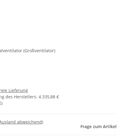
lventilator (Großventilator)
reie Lieferung
g des Herstellers
:
4.335,88 €
€
)
 Ausland abweichend)
Frage zum Artikel