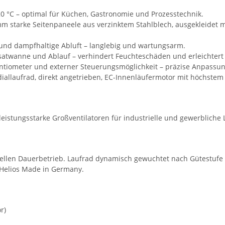
20 °C – optimal für Küchen, Gastronomie und Prozesstechnik.
 starke Seitenpaneele aus verzinktem Stahlblech, ausgekleidet mi
- und dampfhaltige Abluft – langlebig und wartungsarm.
twanne und Ablauf – verhindert Feuchteschäden und erleichtert
ntiometer und externer Steuerungsmöglichkeit – präzise Anpassu
iallaufrad, direkt angetrieben, EC-Innenläufermotor mit höchstem
leistungsstarke Großventilatoren für industrielle und gewerblic
ellen Dauerbetrieb. Laufrad dynamisch gewuchtet nach Gütestufe G 
 Helios Made in Germany.
r)