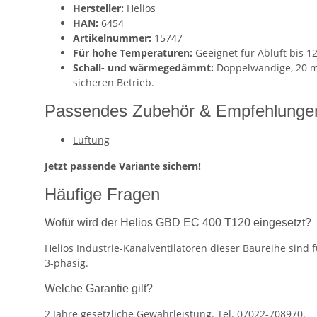
Hersteller:
Helios
HAN:
6454
Artikelnummer:
15747
Für hohe Temperaturen:
Geeignet für Abluft bis 1
Schall- und wärmegedämmt:
Doppelwandige, 20 mm
sicheren Betrieb.
Passendes Zubehör & Empfehlunge
Lüftung
Jetzt passende Variante sichern!
Häufige Fragen
Wofür wird der Helios GBD EC 400 T120 eingesetzt?
Helios Industrie-Kanalventilatoren dieser Baureihe sin
3-phasig.
Welche Garantie gilt?
2 Jahre gesetzliche Gewährleistung. Tel. 07022-708970.