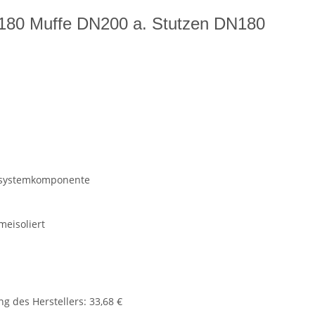
/180 Muffe DN200 a. Stutzen DN180
hrsystemkomponente
meisoliert
g des Herstellers
:
33,68 €