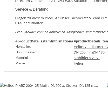
Direkt im Onlineshop von Viva Haus Solution — schnelle
Service & Beratung
Fragen zu diesem Produkt? Unser Fachberater-Team erreic
HAN bereithalten.
Produktbilder können abweichen. Maßgeblich sind technische
#productDetails.itemInformation#
#productDetails.ite
Helios Ventilatoren
Hersteller:
DN 200 mm
DN 180 
Durchmesser:
Stahlblech verz.
Material:
Helios
Marke: