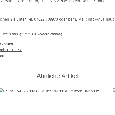
r Versand, Fachberatung Tel. 07022-708970 (Mo–Do 9–17 Uhr).
hen Sie unter Tel. 07022-708970 oder per E-Mail: info@viva-haus-
 Daten und genaue Artikelbezeichnung.
mValue#
 GmbH + Co KG
mm
Ähnliche Artikel