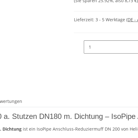
(Sie sparen
25.92%
, also
8,73 €
)
Lieferzeit:
3 - 5 Werktage
(DE -
wertungen
 a. Stutzen DN180 m. Dichtung – IsoPipe
. Dichtung
ist ein IsoPipe Anschluss-Reduziermuff DN 200 von Heli