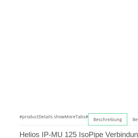
#productDetails.showMoreTabs#
Beschreibung
Be
Helios IP-MU 125 IsoPipe Verbindu