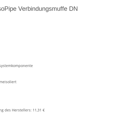
IsoPipe Verbindungsmuffe DN
hrsystemkomponente
meisoliert
g des Herstellers
:
11,31 €