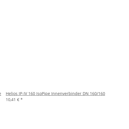
e
Helios IP-IV 160 IsoPipe Innenverbinder DN 160/160
10,41 €
*