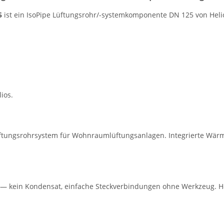
5
ist ein IsoPipe Lüftungsrohr/-systemkomponente DN 125 von Helio
ios.
 Lüftungsrohrsystem für Wohnraumlüftungsanlagen. Integrierte W
 kein Kondensat, einfache Steckverbindungen ohne Werkzeug. He