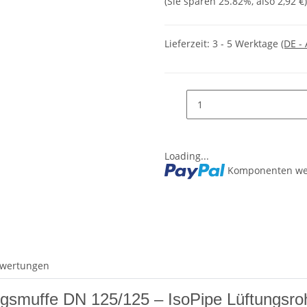
(Sie sparen
25.82%
, also
2,92 €
)
Lieferzeit:
3 - 5 Werktage
(DE -
Loading...
Komponenten wer
wertungen
ngsmuffe DN 125/125 – IsoPipe Lüftungs