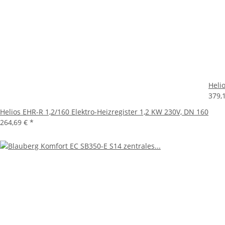
Heli
379,
Helios EHR-R 1,2/160 Elektro-Heizregister 1,2 KW 230V, DN 160
264,69 €
*