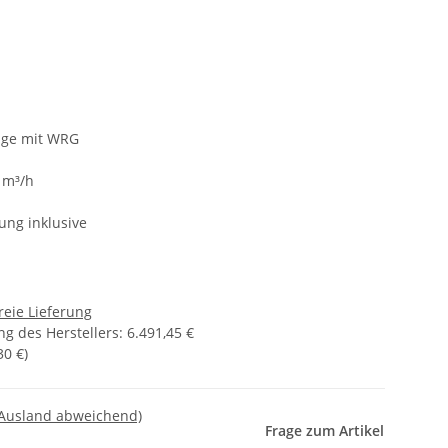
age mit WRG
 m³/h
ng inklusive
reie Lieferung
g des Herstellers
:
6.491,45 €
30 €
)
 Ausland abweichend)
Frage zum Artikel