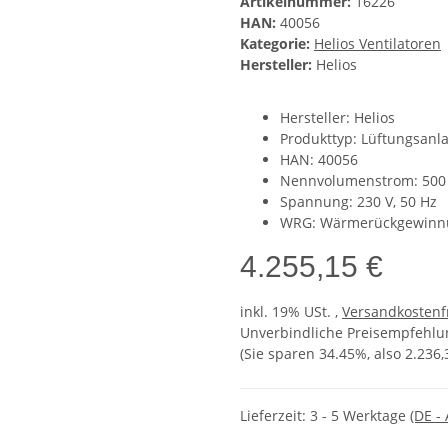
Artikelnummer:
16226
HAN:
40056
Kategorie:
Helios Ventilatoren
Hersteller:
Helios
Hersteller: Helios
Produkttyp: Lüftungsanl
HAN: 40056
Nennvolumenstrom: 500
Spannung: 230 V, 50 Hz
WRG: Wärmerückgewinnu
4.255,15 €
inkl. 19% USt. ,
Versandkostenf
Unverbindliche Preisempfehlun
(Sie sparen
34.45%
, also
2.236,
Lieferzeit:
3 - 5 Werktage
(DE -