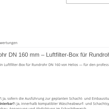
wertungen
Rohr DN 160 mm – Luftfilter-Box für Rundr
ein Luftfilter-Box für Rundrohr DN 160 von Helios — für den profes
:
Ja, sofern die Ausführung zur geplanten Schacht- und Einbausitu
nierbar?:
Ja, innerhalb kompatibler Wäscheabwurf- und Schachts
inbau, Anpassung und Abdichtung im Schachtbereich.