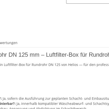
wertungen
Rohr DN 125 mm – Luftfilter-Box für Rundr
ein Luftfilter-Box für Rundrohr DN 125 von Helios — für den profes
:
Ja, sofern die Ausführung zur geplanten Schacht- und Einbausitu
nierbar?:
Ja, innerhalb kompatibler Wäscheabwurf- und Schachts
inbau, Anpassung und Abdichtung im Schachtbereich.