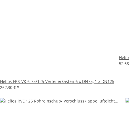
Heli
52,6
Helios FRS-VK 6-75/125 Verteilerkasten 6 x DN75, 1 x DN125
262,30 €
*