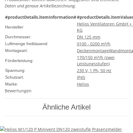
Daten und genaue Artikelbezeichnung.
#productDetails.itemInformation#
#productDetails.itemValue
Helios Ventilatoren GmbH +
Hersteller:
KG
DN 125 mm
Durchmesser:
0100 - 0200 m³/h
Luftmenge freiblasend:
Deckenmontage
Wandmonta
Montageart:
170/150 m³/h (zwei
Förderleistung:
Leistungsstufen)
230 V, 1 Ph, 50 Hz
Spannung:
IP45
Schutzart:
Helios
Marke:
Bewertungen
Ähnliche Artikel