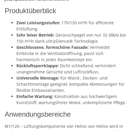
Produktüberblick
Zwei Leistungsstufen:
170/150 m³/h für effiziente
Entlüftung.
Sehr leiser Betrieb:
Geräuschpegel von nur 32 dB(A) bei
150 m³/h dank ultraSilence® Technologie.
Geschlossene, formschöne Fassade:
Vermeidet
Einblicke in die Ventilatoröffnung, passt sich
harmonisch in jedes Raumkonzept ein.
Rückluftsperrklappe:
Dicht schließend, verhindert
unangenehme Gerüche und Luftrückfluss.
Universelle Montage:
Für Wand-, Decken- und
Schachtmontage geeignet, kompakte Abmessungen für
flexible Einbauvarianten.
Einfache Wartung:
Konstruktion aus hochwertigem
Kunststoff, wartungsfreier Motor, unkomplizierte Pflege.
Anwendungsbereiche
M1/120 – Lüftungskomponente von Helios von Helios wird in