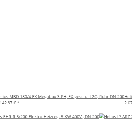
elios MBD 180/4 EX Megabox 3-PH, EX-gesch. II 2G, Rohr DN 200
Hel
.142,87 €
*
2.0