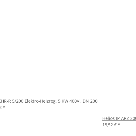
EHR-R 5/200 Elektro-Heizreg. 5 KW 400V , DN 200
 €
*
Helios IP-ARZ 2
18,52 €
*