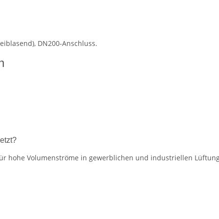
reiblasend), DN200-Anschluss.
n
etzt?
d für hohe Volumenströme in gewerblichen und industriellen Lüft