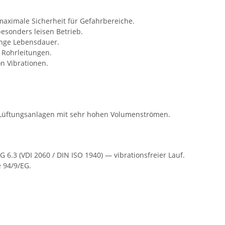
 maximale Sicherheit für Gefahrbereiche.
esonders leisen Betrieb.
ange Lebensdauer.
 Rohrleitungen.
n Vibrationen.
he Lüftungsanlagen mit sehr hohen Volumenströmen.
6.3 (VDI 2060 / DIN ISO 1940) — vibrationsfreier Lauf.
e 94/9/EG.