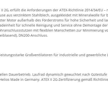
II 2G, erfüllt die Anforderungen der ATEX-Richtlinie 2014/34/EU –
 aus verzinktem Stahlblech, ausgekleidet mit Mineralwolle für b
ter Motor außerhalb des Förderstroms für hohe Sicherheit und l
einheit für schnelle Reinigung und Service ohne Demontage der
hranschlussstutzen mit flexiblen Manschetten zur Minimierung vo
reiblasend), DN200-Anschluss.
leistungsstarke Großventilatoren für industrielle und gewerblic
ellen Dauerbetrieb. Laufrad dynamisch gewuchtet nach Gütestufe G 
Helios Made in Germany. ATEX II 2G-Zertifizierung gemäß Richtlini