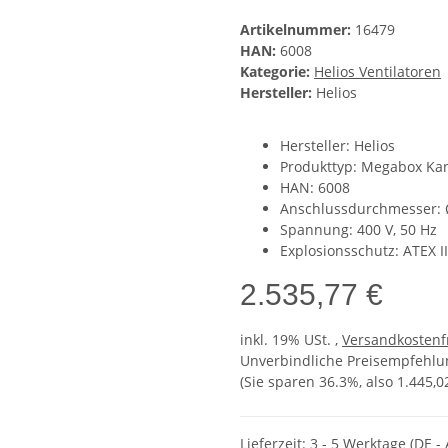
Artikelnummer:
16479
HAN:
6008
Kategorie:
Helios Ventilatoren
Hersteller:
Helios
Hersteller: Helios
Produkttyp: Megabox Kan
HAN: 6008
Anschlussdurchmesser:
Spannung: 400 V, 50 Hz
Explosionsschutz: ATEX I
2.535,77 €
inkl. 19% USt. ,
Versandkostenf
Unverbindliche Preisempfehlun
(Sie sparen
36.3%
, also
1.445,0
Lieferzeit:
3 - 5 Werktage
(DE -