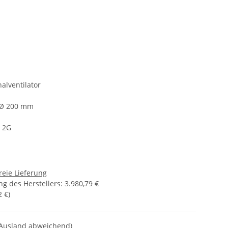
alventilator
 Ø 200 mm
I 2G
reie Lieferung
g des Herstellers
:
3.980,79 €
2 €
)
 Ausland abweichend)