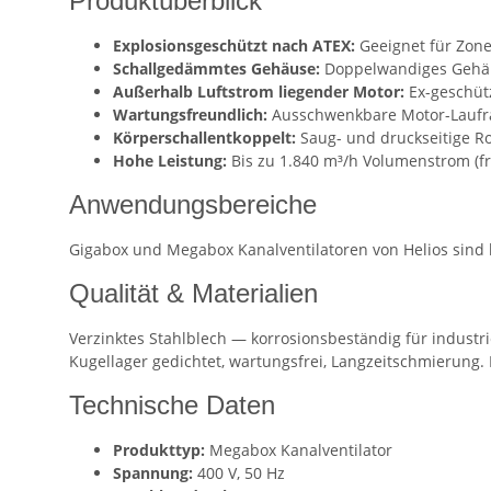
Produktüberblick
Explosionsgeschützt nach ATEX:
Geeignet für Zone 
Schallgedämmtes Gehäuse:
Doppelwandiges Gehäuse
Außerhalb Luftstrom liegender Motor:
Ex-geschütz
Wartungsfreundlich:
Ausschwenkbare Motor-Laufrad
Körperschallentkoppelt:
Saug- und druckseitige Ro
Hohe Leistung:
Bis zu 1.840 m³/h Volumenstrom (f
Anwendungsbereiche
Gigabox und Megabox Kanalventilatoren von Helios sind 
Qualität & Materialien
Verzinktes Stahlblech — korrosionsbeständig für industri
Kugellager gedichtet, wartungsfrei, Langzeitschmierung. 
Technische Daten
Produkttyp:
Megabox Kanalventilator
Spannung:
400 V, 50 Hz