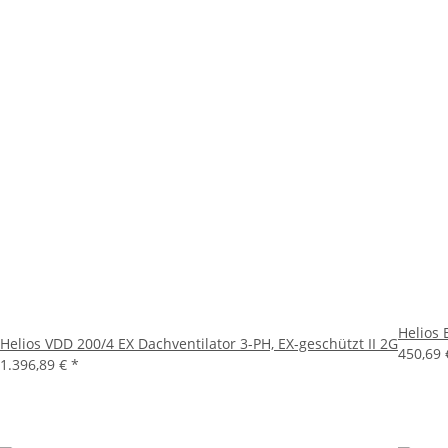
Helios 
Helios VDD 200/4 EX Dachventilator 3-PH, EX-geschützt II 2G
450,69
1.396,89 €
*