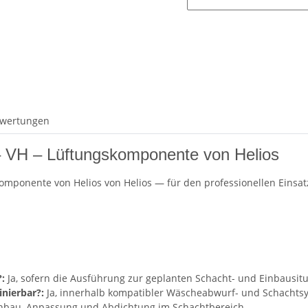
wertungen
– VH – Lüftungskomponente von Helios
komponente von Helios von Helios — für den professionellen Einsa
:
Ja, sofern die Ausführung zur geplanten Schacht- und Einbausitu
nierbar?:
Ja, innerhalb kompatibler Wäscheabwurf- und Schachts
inbau, Anpassung und Abdichtung im Schachtbereich.