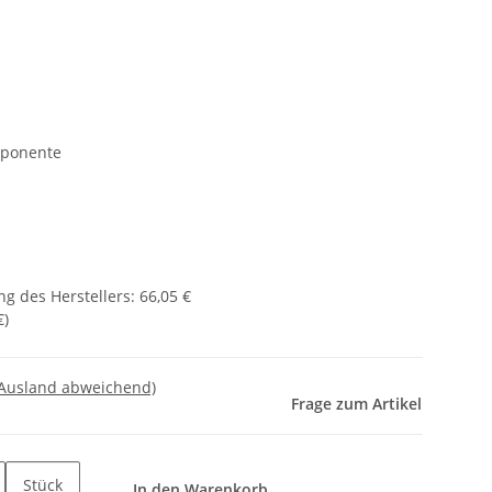
mponente
g des Herstellers
:
66,05 €
€
)
 Ausland abweichend)
Frage zum Artikel
Stück
In den Warenkorb