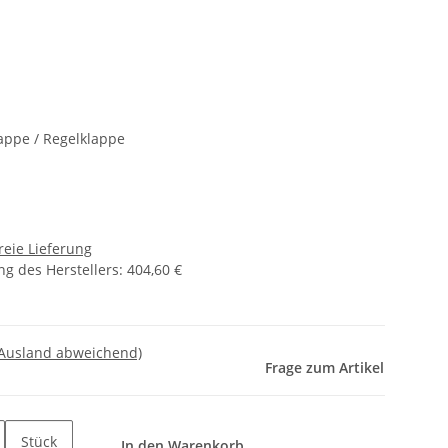
appe / Regelklappe
reie Lieferung
g des Herstellers
:
404,60 €
 Ausland abweichend)
Frage zum Artikel
Stück
In den Warenkorb