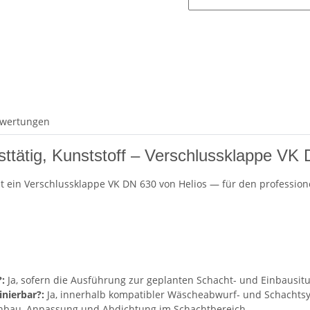
wertungen
sttätig, Kunststoff – Verschlussklappe VK
t ein Verschlussklappe VK DN 630 von Helios — für den profession
:
Ja, sofern die Ausführung zur geplanten Schacht- und Einbausitu
nierbar?:
Ja, innerhalb kompatibler Wäscheabwurf- und Schachts
inbau, Anpassung und Abdichtung im Schachtbereich.