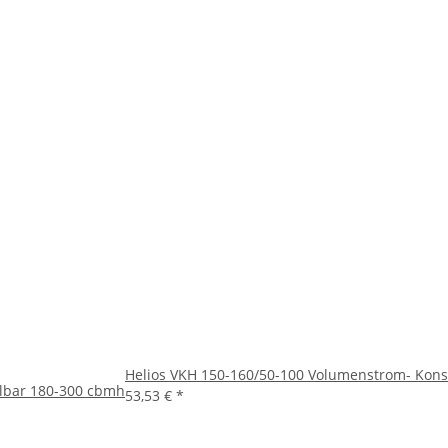
Helios VKH 150-160/50-100 Volumenstrom- Konst
llbar 180-300 cbmh
53,53 €
*