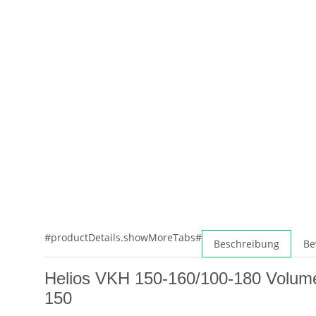
#productDetails.showMoreTabs#
Beschreibung
Be
Helios VKH 150-160/100-180 Volume
150