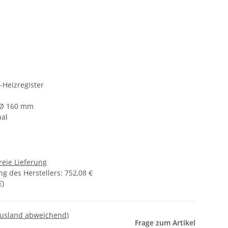
Heizregister
 Ø 160 mm
nal
reie Lieferung
g des Herstellers
:
752,08 €
€
)
Ausland abweichend)
Frage zum Artikel