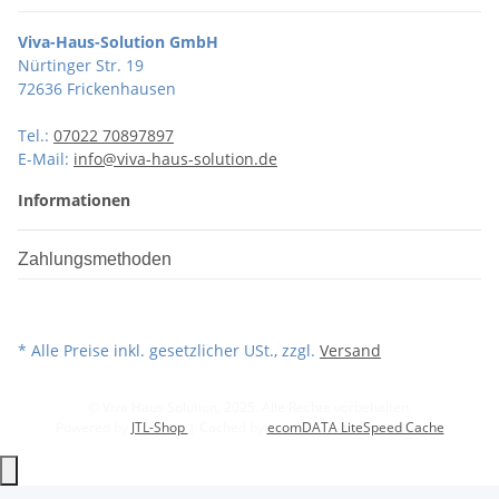
Viva-Haus-Solution GmbH
Nürtinger Str. 19
72636 Frickenhausen
Tel.:
07022 70897897
E-Mail:
info@viva-haus-solution.de
Informationen
Zahlungsmethoden
* Alle Preise inkl. gesetzlicher USt., zzgl.
Versand
© Viva Haus Solution, 2025. Alle Rechte vorbehalten.
Powered by
JTL-Shop
| Cached by
ecomDATA LiteSpeed Cache