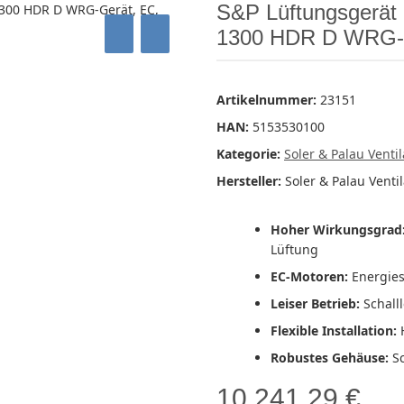
S&P Lüftungsgerät
1300 HDR D WRG-Ge
Artikelnummer:
23151
HAN:
5153530100
Kategorie:
Soler & Palau Venti
Hersteller:
Soler & Palau Venti
Hoher Wirkungsgrad
Lüftung
EC-Motoren:
Energies
Leiser Betrieb:
Schalll
Flexible Installation:
H
Robustes Gehäuse:
Sc
10.241,29 €