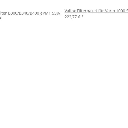
Vallox Filterpaket für Vario 1000
Filter B300/B340/B400 ePM1 55%
222,77 €
*
*