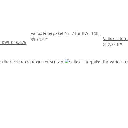
Vallox Filterpaket Nr. 7 für KWL TSK
Vallox Filter
99,94 €
*
ür KWL 095/075
222,77 €
*