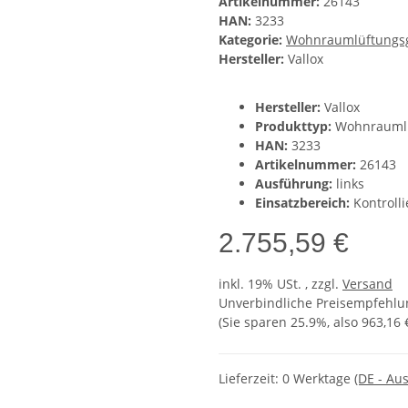
Artikelnummer:
26143
HAN:
3233
Kategorie:
Wohnraumlüftungs
Hersteller:
Vallox
Hersteller:
Vallox
Produkttyp:
Wohnraumlü
HAN:
3233
Artikelnummer:
26143
Ausführung:
links
Einsatzbereich:
Kontroll
2.755,59 €
inkl. 19% USt. , zzgl.
Versand
Unverbindliche Preisempfehlun
(Sie sparen
25.9%
, also
963,16 
Lieferzeit:
0 Werktage
(DE - Au