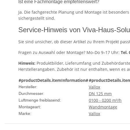
Ist eine Fachmontage empfehlenswert?
Ja. Die fachgerechte Planung und Montage ist besonders b
sichergestellt sind.
Service-Hinweis von Viva-Haus-Solu
Sie sind unsicher, ob dieser Artikel zu Ihrem Projekt p
Fragen zu Auswahl oder Montage? Mo–Do 9–17 Uhr:
Tel.
Hinweis:
Produktbilder, Lieferumfang und Zubehördarst
Herstellerangaben. Zubehör ist nur enthalten, wenn es 
#productDetails.itemInformation#
#productDetails.ite
Vallox
Hersteller:
DN 125 mm
Durchmesser:
0100 - 0200 m³/h
Luftmenge freiblasend:
Wandmontage
Montageart:
Vallox
Marke: