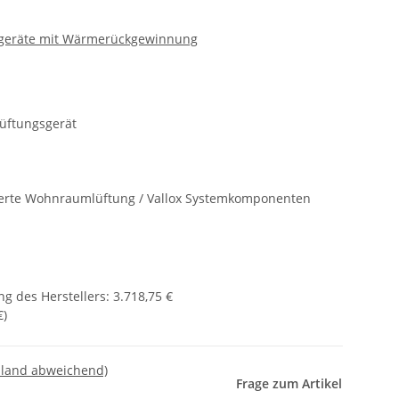
geräte mit Wärmerückgewinnung
ftungsgerät
ierte Wohnraumlüftung / Vallox Systemkomponenten
g des Herstellers
:
3.718,75 €
€
)
sland abweichend)
Frage zum Artikel