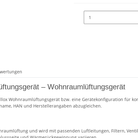
wertungen
ftungsgerät – Wohnraumlüftungsgerät
allox Wohnraumlüftungsgerät bzw. eine Gerätekonfiguration für k
elname, HAN und Herstellerangaben abzugleichen.
Wohnraumlüftung und wird mit passenden Luftleitungen, Filtern, Ve
hlussseite und Wärmerückgewinnung variieren.