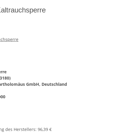
ltrauchsperre
uchsperre
rre
13180)
artholomäus GmbH, Deutschland
000
g des Herstellers
:
96,39 €