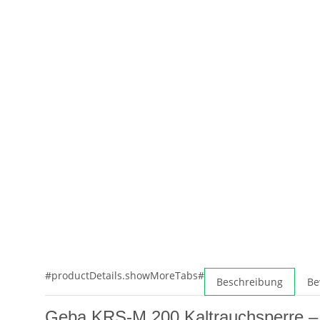
#productDetails.showMoreTabs#
Beschreibung
Be
Geba KRS-M 200 Kaltrauchsperre – 