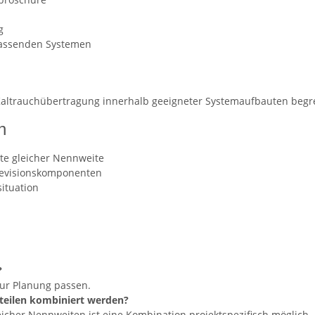
g
passenden Systemen
Kaltrauchübertragung innerhalb geeigneter Systemaufbauten begre
n
te gleicher Nennweite
Revisionskomponenten
ituation
?
zur Planung passen.
eilen kombiniert werden?
icher Nennweiten ist eine Kombination projektspezifisch möglich.