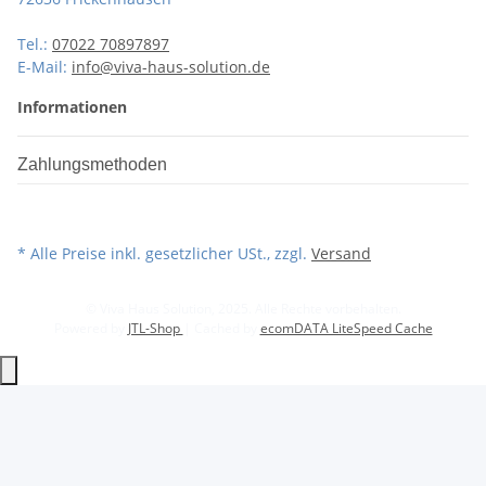
Tel.:
07022 70897897
E-Mail:
info@viva-haus-solution.de
Informationen
Zahlungsmethoden
* Alle Preise inkl. gesetzlicher USt., zzgl.
Versand
© Viva Haus Solution, 2025. Alle Rechte vorbehalten.
Powered by
JTL-Shop
| Cached by
ecomDATA LiteSpeed Cache