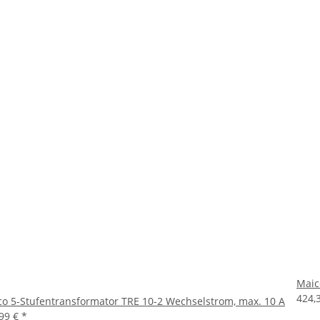
Maic
424,
o 5-Stufentransformator TRE 10-2 Wechselstrom, max. 10 A
,99 €
*