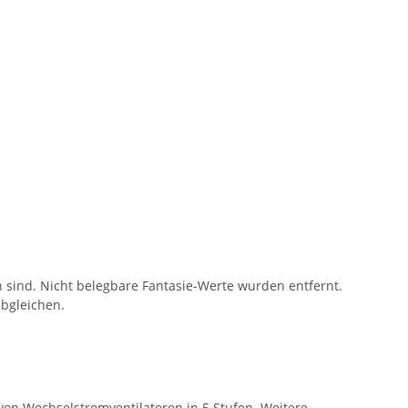
ind. Nicht belegbare Fantasie-Werte wurden entfernt.
bgleichen.
von Wechselstromventilatoren in 5 Stufen. Weitere