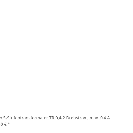
o 5-Stufentransformator TR 0,4-2 Drehstrom, max. 0,4 A
38 €
*