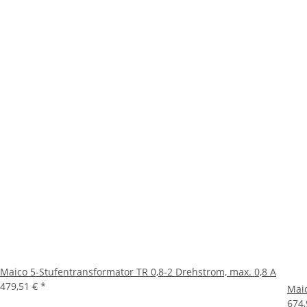
Maico 5-Stufentransformator TR 0,8-2 Drehstrom, max. 0,8 A
479,51 €
*
Maic
674