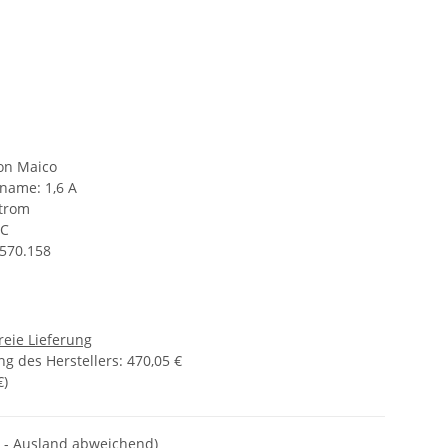
von Maico
name: 1,6 A
trom
EC
570.158
reie Lieferung
g des Herstellers
:
470,05 €
€
)
 - Ausland abweichend)