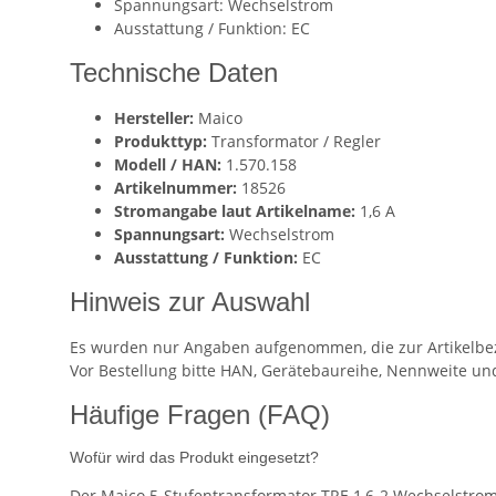
Spannungsart: Wechselstrom
Ausstattung / Funktion: EC
Technische Daten
Hersteller:
Maico
Produkttyp:
Transformator / Regler
Modell / HAN:
1.570.158
Artikelnummer:
18526
Stromangabe laut Artikelname:
1,6 A
Spannungsart:
Wechselstrom
Ausstattung / Funktion:
EC
Hinweis zur Auswahl
Es wurden nur Angaben aufgenommen, die zur Artikelbez
Vor Bestellung bitte HAN, Gerätebaureihe, Nennweite un
Häufige Fragen (FAQ)
Wofür wird das Produkt eingesetzt?
Der Maico 5-Stufentransformator TRE 1,6-2 Wechselstrom,