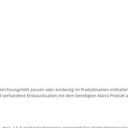
eichnung/HAN passen oder eindeutig im Produktnamen enthalten s
d vorhandene Einbausituation mit dem benötigten Maico Produkt a
 max. 1,6 A wird typischerweise eingesetzt für: Drehzahlregelung 