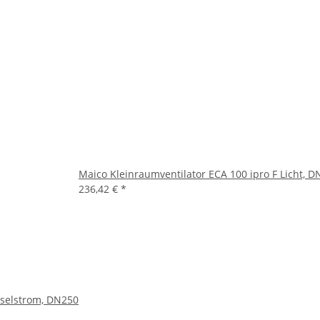
Maico Kleinraumventilator ECA 100 ipro F Licht, 
236,42 €
*
hselstrom, DN250