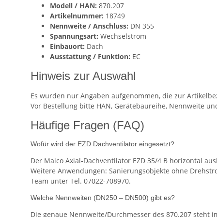
Modell / HAN:
870.207
Artikelnummer:
18749
Nennweite / Anschluss:
DN 355
Spannungsart:
Wechselstrom
Einbauort:
Dach
Ausstattung / Funktion:
EC
Hinweis zur Auswahl
Es wurden nur Angaben aufgenommen, die zur Artikelbez
Vor Bestellung bitte HAN, Gerätebaureihe, Nennweite un
Häufige Fragen (FAQ)
Wofür wird der EZD Dachventilator eingesetzt?
Der Maico Axial-Dachventilator EZD 35/4 B horizontal au
Weitere Anwendungen: Sanierungsobjekte ohne Drehstro
Team unter Tel. 07022-708970.
Welche Nennweiten (DN250 – DN500) gibt es?
Die genaue Nennweite/Durchmesser des 870.207 steht im