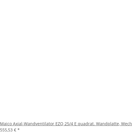
Maico Axial-Wandventilator EZQ 25/4 E quadrat. Wandplatte, Wec
555,53 €
*