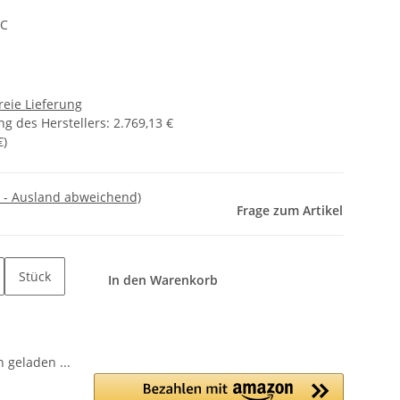
EC
reie Lieferung
g des Herstellers
:
2.769,13 €
€
)
 - Ausland abweichend)
Frage zum Artikel
Stück
In den Warenkorb
geladen ...