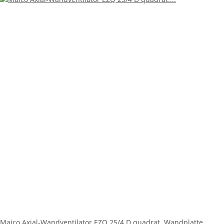
Maico Axial-Wandventilator EZQ 25/4 D quadrat. Wandplatte,