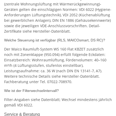
(zentrale Wohnungslüftung mit Wärmerückgewinnung)-
Geräten gelten die einschlägigen Normen: VDI 6022 (Hygiene-
Anforderungen Lüftungstechnik), VDI 2052 (Küchenablüftung
bei gewerblichen Anlagen), DIN EN 1886 (Gehäusekennwerte)
sowie die jeweiligen VDE-Anschlussvorschriften. Detail-
Zertifikate siehe Hersteller-Datenblatt.
Welche Steuerung ist verfügbar (RLS, MAICOsmart, DS RC)?
Der Maico Raumluft-System WS 160 Flat KBZET zusätzlich
noch mit Zonenklappe (950.094) erfüllt folgende Eckdaten:
Einsatzbereich: Wohnraumlüftung, Fördervolumen: 40–160
m³/h (4 Lüftungsstufen, stufenlos einstellbar),
Leistungsaufnahme: ca. 36 W (nach DIN EN 13141-7, A7).
Weitere technische Details siehe Hersteller-Datenblatt.
Fachberatung unter Tel. 07022-708970.
Wie ist der Filterwechselintervall?
Filter-Angaben siehe Datenblatt; Wechsel mindestens jährlich
gemäß VDI 6022.
Service & Beratung