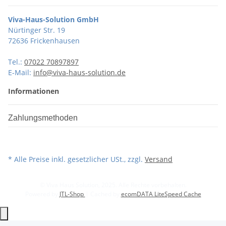
Viva-Haus-Solution GmbH
Nürtinger Str. 19
72636 Frickenhausen
Tel.:
07022 70897897
E-Mail:
info@viva-haus-solution.de
Informationen
Zahlungsmethoden
* Alle Preise inkl. gesetzlicher USt., zzgl.
Versand
© Viva Haus Solution, 2025. Alle Rechte vorbehalten.
Powered by
JTL-Shop
| Cached by
ecomDATA LiteSpeed Cache