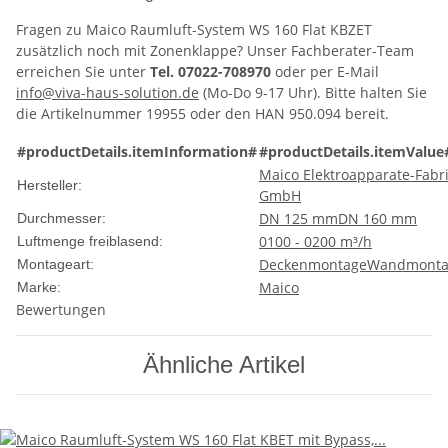
Fragen zu Maico Raumluft-System WS 160 Flat KBZET
zusätzlich noch mit Zonenklappe? Unser Fachberater-Team
erreichen Sie unter
Tel. 07022-708970
oder per E-Mail
info@viva-haus-solution.de
(Mo-Do 9-17 Uhr). Bitte halten Sie
die Artikelnummer 19955 oder den HAN 950.094 bereit.
#productDetails.itemInformation#
#productDetails.itemValue
Maico Elektroapparate-Fabr
Hersteller:
GmbH
DN 125 mm
DN 160 mm
Durchmesser:
0100 - 0200 m³/h
Luftmenge freiblasend:
Deckenmontage
Wandmonta
Montageart:
Maico
Marke:
Bewertungen
Ähnliche Artikel