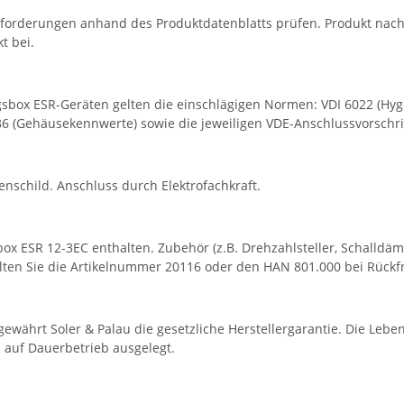
Anforderungen anhand des Produktdatenblatts prüfen. Produkt na
t bei.
sbox ESR-Geräten gelten die einschlägigen Normen: VDI 6022 (Hyg
 (Gehäusekennwerte) sowie die jeweiligen VDE-Anschlussvorschriften
child. Anschluss durch Elektrofachkraft.
x ESR 12-3EC enthalten. Zubehör (z.B. Drehzahlsteller, Schalldäm
alten Sie die Artikelnummer 20116 oder den HAN 801.000 bei Rückfr
währt Soler & Palau die gesetzliche Herstellergarantie. Die Lebe
 auf Dauerbetrieb ausgelegt.