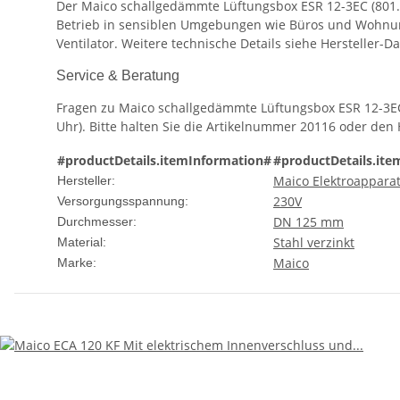
Der Maico schallgedämmte Lüftungsbox ESR 12-3EC (801.00
Betrieb in sensiblen Umgebungen wie Büros und Wohnun
Ventilator. Weitere technische Details siehe Hersteller-D
Service & Beratung
Fragen zu Maico schallgedämmte Lüftungsbox ESR 12-3E
Uhr). Bitte halten Sie die Artikelnummer 20116 oder den
#productDetails.itemInformation#
#productDetails.ite
Maico Elektroappara
Hersteller:
230V
Versorgungsspannung:
DN 125 mm
Durchmesser:
Stahl verzinkt
Material:
Maico
Marke: