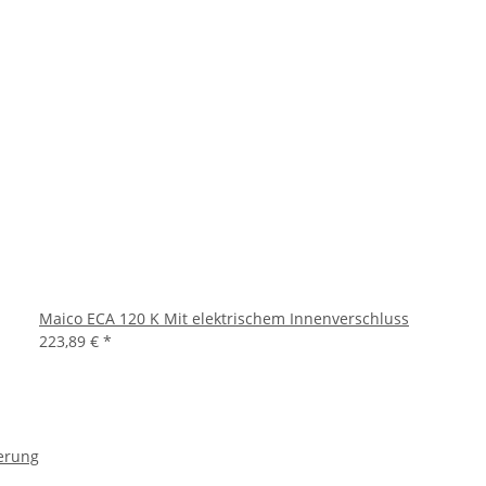
Maico ECA 120 K Mit elektrischem Innenverschluss
223,89 €
*
uerung