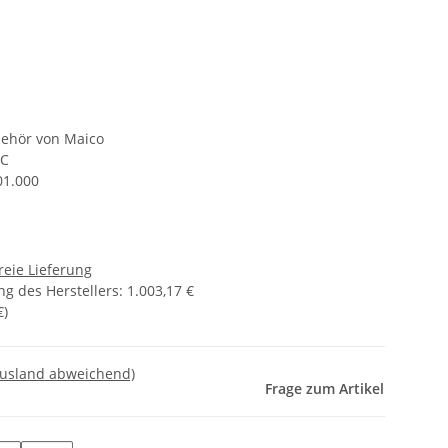
ehör von Maico
EC
01.000
reie Lieferung
g des Herstellers
:
1.003,17 €
€
)
Ausland abweichend)
Frage zum Artikel