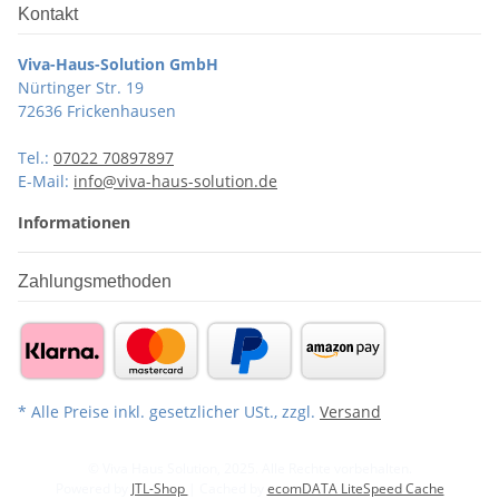
Kontakt
Viva-Haus-Solution GmbH
Nürtinger Str. 19
72636 Frickenhausen
Tel.:
07022 70897897
E-Mail:
info@viva-haus-solution.de
Informationen
Zahlungsmethoden
* Alle Preise inkl. gesetzlicher USt., zzgl.
Versand
© Viva Haus Solution, 2025. Alle Rechte vorbehalten.
Powered by
JTL-Shop
| Cached by
ecomDATA LiteSpeed Cache