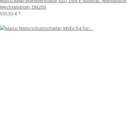
Maico Axial-Wandventilator EZQ 25/4 E quadrat. Wandplatte,
Wechselstrom, DN250
555,53 €
*