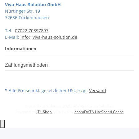
Viva-Haus-Solution GmbH
Nürtinger Str. 19
72636 Frickenhausen
Tel.:
07022 70897897
E-Mail:
info@viva-haus-solution.de
Informationen
Zahlungsmethoden
* Alle Preise inkl. gesetzlicher USt., zzgl.
Versand
© Viva Haus Solution, 2025. Alle Rechte vorbehalten.
Powered by
JTL-Shop
| Cached by
ecomDATA LiteSpeed Cache