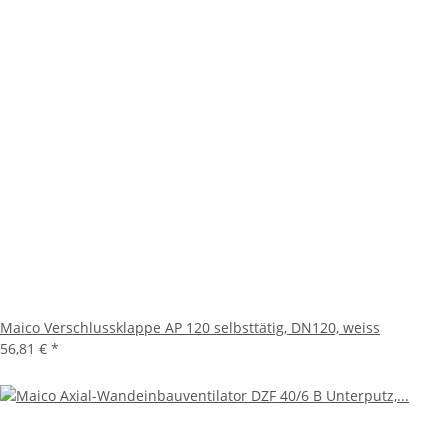
Maico Verschlussklappe AP 120 selbsttätig, DN120, weiss
56,81 €
*