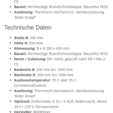
CE
Bauart:
Rechteckige Brandschutzklappe, Baureihe FK92
Auslösung:
Thermisch-mechanisch, Handausloesung
'Roter Knopf'
Technische Daten
Breite B:
200 mm
Höhe H:
650 mm
Abmessung:
B x H 200 x 650 mm
Bauart:
Rechteckige Brandschutzklappe, Baureihe FK92
Norm / Zulassung:
EN 15650, geprüft nach EN 1366-2,
CE
Baubreite B:
200 mm bis 1500 mm
Bauhoehe H:
200 mm bis 1000 mm
Ausloesetemperatur:
70 C oder 95 C
(Schmelzlothuelse)
Auslösung:
Thermisch-mechanisch, Handausloesung
'Roter Knopf'
Optional:
Endschalter E-ZU / E-AUF, Federrueckl.-Motor
24 V / 230 V, Fernausloeser
Hersteller:
Wildeboer