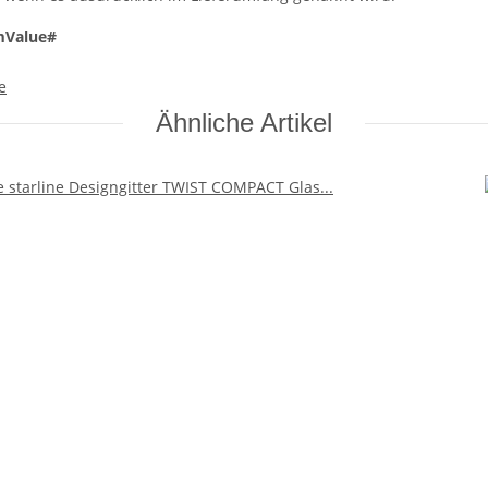
mValue#
e
Ähnliche Artikel