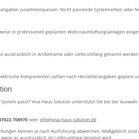
lerangaben zusammenpassen. Nicht passende Systemreihen oder Ne
eise in professionell geplanten Wohnraumlüftungsanlagen eingese
ie ausdrücklich in Artikelname oder Lieferumfang genannt werden
 elektrische Komponenten sollten nach Herstellerangaben geplant 
tion
 System passt? Viva-Haus-Solution unterstützt Sie bei der Auswahl 
 07022-708970
oder
info@viva-haus-solution.de
llungen können je nach Ausführung abweichen. Maßgeblich sind A
, wenn es ausdrücklich im Lieferumfang genannt wird.