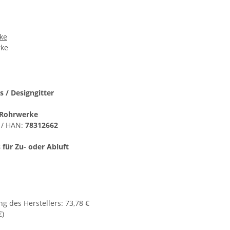
ke
rke
s / Designgitter
Rohrwerke
 / HAN:
78312662
 für Zu- oder Abluft
g des Herstellers
:
73,78 €
€
)