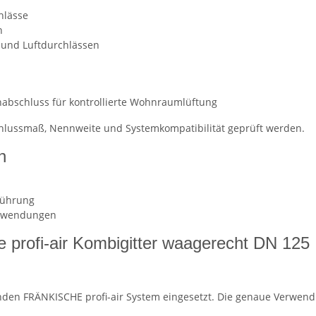
hlässe
n
und Luftdurchlässen
nabschluss für kontrollierte Wohnraumlüftung
schlussmaß, Nennweite und Systemkompatibilität geprüft werden.
n
führung
tanwendungen
 profi-air Kombigitter waagerecht DN 125
ssenden FRÄNKISCHE profi-air System eingesetzt. Die genaue Verwen