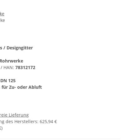
ke
rke
s / Designgitter
Rohrwerke
 / HAN:
78312172
:
DN 125
 für Zu- oder Abluft
reie Lieferung
g des Herstellers
:
625,94 €
€
)