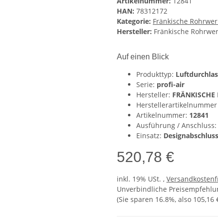
Artikelnummer:
12841
HAN:
78312172
Kategorie:
Fränkische Rohrwer
Hersteller:
Fränkische Rohrwe
Auf einen Blick
Produkttyp:
Luftdurchlas
Serie:
profi-air
Hersteller:
FRÄNKISCHE 
Herstellerartikelnummer
Artikelnummer:
12841
Ausführung / Anschluss
Einsatz:
Designabschluss
520,78 €
inkl. 19% USt. ,
Versandkostenf
Unverbindliche Preisempfehlun
(Sie sparen
16.8%
, also
105,16 