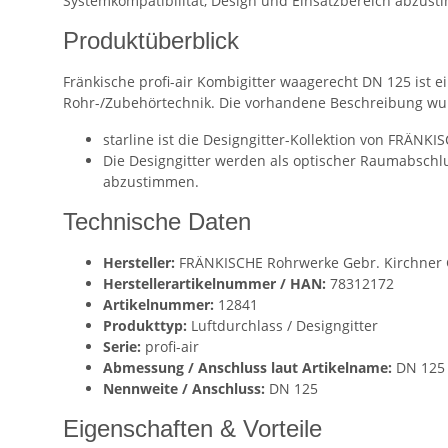
Systemkompatibilität, Design und Einsatzbereich abzus
Produktüberblick
Fränkische profi-air Kombigitter waagerecht DN 125 ist
Rohr-/Zubehörtechnik. Die vorhandene Beschreibung wurd
starline ist die Designgitter-Kollektion von FRÄNKI
Die Designgitter werden als optischer Raumabsch
abzustimmen.
Technische Daten
Hersteller:
FRÄNKISCHE Rohrwerke Gebr. Kirchner G
Herstellerartikelnummer / HAN:
78312172
Artikelnummer:
12841
Produkttyp:
Luftdurchlass / Designgitter
Serie:
profi-air
Abmessung / Anschluss laut Artikelname:
DN 125
Nennweite / Anschluss:
DN 125
Eigenschaften & Vorteile