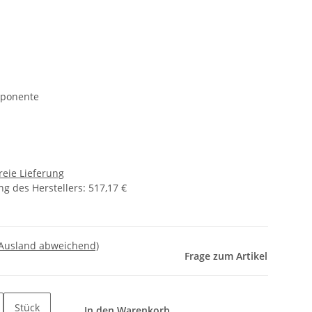
mponente
reie Lieferung
g des Herstellers
:
517,17 €
 Ausland abweichend)
Frage zum Artikel
Stück
In den Warenkorb