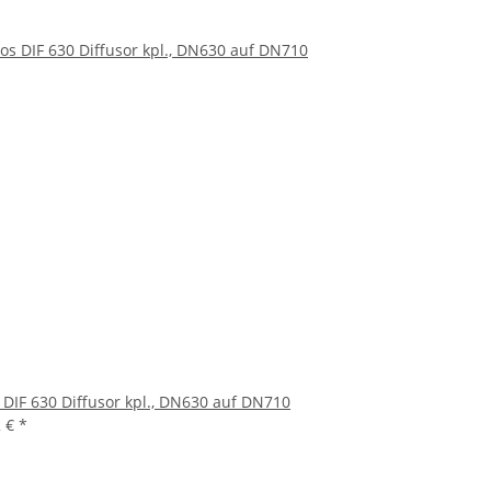
 DIF 630 Diffusor kpl., DN630 auf DN710
2 €
*