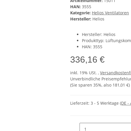
Artikelnummer:
15011
HAN:
3555
Kategorie:
Helios Ventilatoren
Hersteller:
Helios
Hersteller: Helios
Produkttyp: Lüftungsko
HAN: 3555
336,16 €
inkl. 19% USt. ,
Versandkostenf
Unverbindliche Preisempfehlun
(Sie sparen
35%
, also
181,01 €
)
Lieferzeit:
3 - 5 Werktage
(DE -