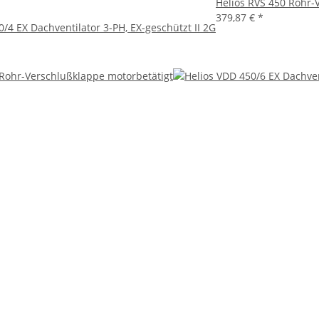
Helios RVS 450 Rohr-V
379,87 €
*
/4 EX Dachventilator 3-PH, EX-geschützt II 2G