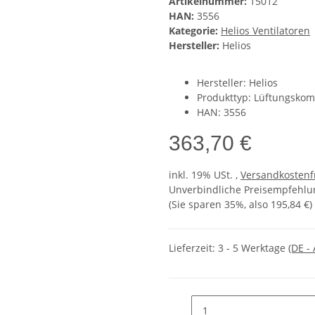
Artikelnummer:
15012
HAN:
3556
Kategorie:
Helios Ventilatoren
Hersteller:
Helios
Hersteller: Helios
Produkttyp: Lüftungsko
HAN: 3556
363,70 €
inkl. 19% USt. ,
Versandkostenf
Unverbindliche Preisempfehlun
(Sie sparen
35%
, also
195,84 €
)
Lieferzeit:
3 - 5 Werktage
(DE -