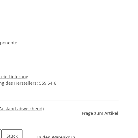
mponente
reie Lieferung
g des Herstellers
:
559,54 €
 Ausland abweichend)
Frage zum Artikel
Stück
In den Warenkorb