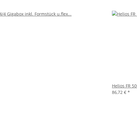
Helios FR 5
86,72 €
*