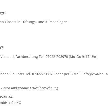
tzt?
len Einsatz in Lüftungs- und Klimaanlagen.
n?
r Versand, Fachberatung Tel. 07022-708970 (Mo–Do 9–17 Uhr).
hen Sie unter Tel. 07022-708970 oder per E-Mail: info@viva-haus-
 Daten und genaue Artikelbezeichnung.
mValue#
 GmbH + Co KG