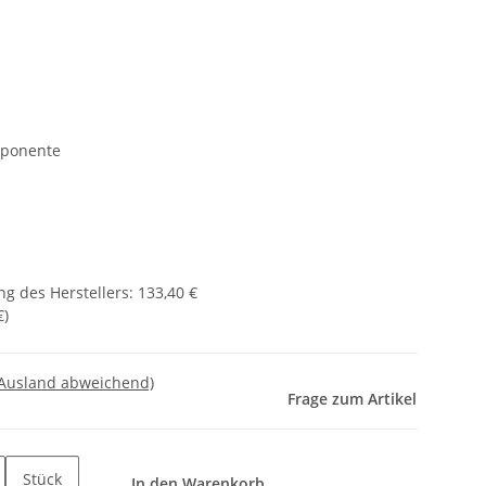
mponente
g des Herstellers
:
133,40 €
€
)
 Ausland abweichend)
Frage zum Artikel
Stück
In den Warenkorb