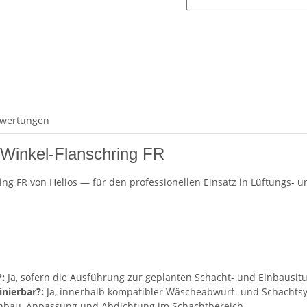
wertungen
 Winkel-Flanschring FR
ring FR von Helios — für den professionellen Einsatz in Lüftungs- 
:
Ja, sofern die Ausführung zur geplanten Schacht- und Einbausitu
nierbar?:
Ja, innerhalb kompatibler Wäscheabwurf- und Schachts
inbau, Anpassung und Abdichtung im Schachtbereich.