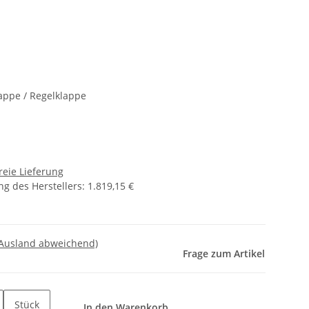
appe / Regelklappe
reie Lieferung
g des Herstellers
:
1.819,15 €
 Ausland abweichend)
Frage zum Artikel
Stück
In den Warenkorb