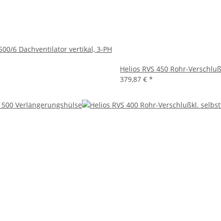
500/6 Dachventilator vertikal, 3-PH
Helios RVS 450 Rohr-Verschlußk
379,87 €
*