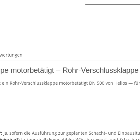
wertungen
e motorbetätigt – Rohr-Verschlussklappe
t ein Rohr-Verschlussklappe motorbetätigt DN 500 von Helios — für
:
Ja, sofern die Ausführung zur geplanten Schacht- und Einbausitu
nierbar?:
Ja, innerhalb kompatibler Wäscheabwurf- und Schachts