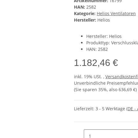
Artikelnummer:
16799
HAN:
2582
Kategorie:
Helios Ventilatoren
Hersteller:
Helios
Hersteller: Helios
Produkttyp: Verschlusskl
HAN: 2582
1.182,46 €
inkl. 19% USt. ,
Versandkostenf
Unverbindliche Preisempfehlun
(Sie sparen
35%
, also
636,69 €
)
Lieferzeit:
3 - 5 Werktage
(DE -