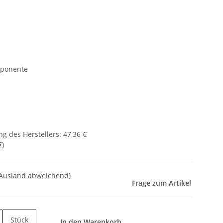
mponente
g des Herstellers
:
47,36 €
€
)
 Ausland abweichend)
Frage zum Artikel
Stück
In den Warenkorb