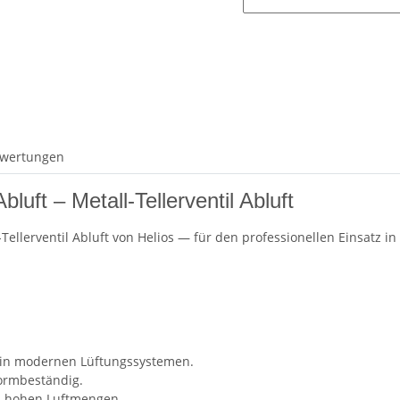
wertungen
luft – Metall-Tellerventil Abluft
l-Tellerventil Abluft von Helios — für den professionellen Einsatz 
r in modernen Lüftungssystemen.
formbeständig.
i hohen Luftmengen.